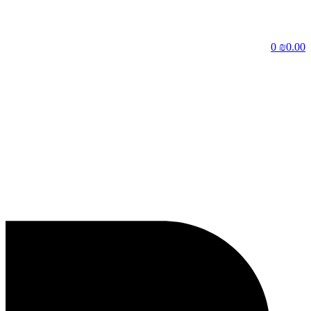
דלג
לתוכן
0
₪
0.00