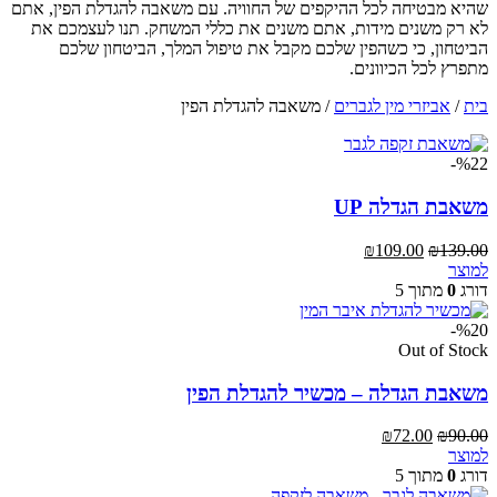
שהיא מבטיחה לכל ההיקפים של החוויה. עם משאבה להגדלת הפין, אתם
לא רק משנים מידות, אתם משנים את כללי המשחק. תנו לעצמכם את
הביטחון, כי כשהפין שלכם מקבל את טיפול המלך, הביטחון שלכם
מתפרץ לכל הכיוונים.
בית
/
אביזרי מין לגברים
/
משאבה להגדלת הפין
%22-
משאבת הגדלה UP
המחיר
המחיר
₪
109.00
₪
139.00
המקורי
הנוכחי
למוצר
היה:
הוא:
דורג
0
מתוך 5
₪109.00.
₪139.00.
%20-
Out of Stock
משאבת הגדלה – מכשיר להגדלת הפין
המחיר
המחיר
₪
72.00
₪
90.00
המקורי
הנוכחי
למוצר
היה:
הוא:
דורג
0
מתוך 5
₪72.00.
₪90.00.