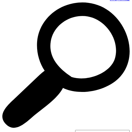
Search
...