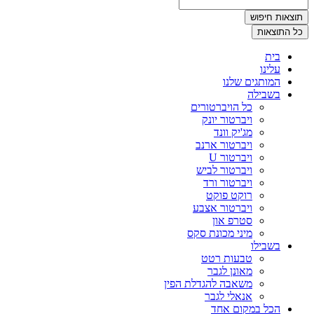
תוצאות חיפוש
כל התוצאות
בית
עלינו
המותגים שלנו
בשבילה
כל הויברטורים
ויברטור יונק
מג'יק וונד
ויברטור ארנב
ויברטור U
ויברטור לביש
ויברטור ורד
רוקט פוקט
ויברטור אצבע
סטרפ און
מיני מכונת סקס
בשבילו
טבעות רטט
מאונן לגבר
משאבה להגדלת הפין
אנאלי לגבר
הכל במקום אחד