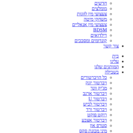
חדשים
מומלצים
צעצועי מין לזוגות
משחקי מיטה
צעצועי מין אנאליים
BDSM
דילדואים
קונדומים ומסככים
צור קשר
בית
עלינו
המותגים שלנו
בשבילה
כל הויברטורים
ויברטור יונק
מג'יק וונד
ויברטור ארנב
ויברטור U
ויברטור לביש
ויברטור ורד
רוקט פוקט
ויברטור אצבע
סטרפ און
מיני מכונת סקס