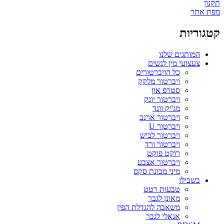
תקנון
מפת אתר
קטגוריות
המותגים שלנו
צעצועי מין לנשים
כל הויברטורים
ויברטור מלקק
סטרפ און
ויברטור יונק
מג'יק וונד
ויברטור ארנב
ויברטור U
ויברטור לביש
ויברטור ורד
רוקט פוקט
ויברטור אצבע
מיני מכונת סקס
בשבילו
טבעות רטט
מאונן לגבר
משאבה להגדלת הפין
אנאלי לגבר