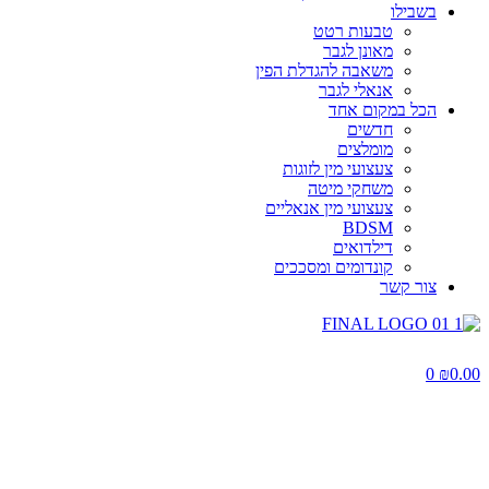
בשבילו
טבעות רטט
מאונן לגבר
משאבה להגדלת הפין
אנאלי לגבר
הכל במקום אחד
חדשים
מומלצים
צעצועי מין לזוגות
משחקי מיטה
צעצועי מין אנאליים
BDSM
דילדואים
קונדומים ומסככים
צור קשר
0
₪
0.00