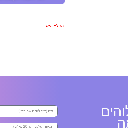
המלאי אזל
והים
ה