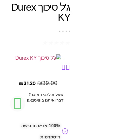
ג'ל סיכוך Durex
KY
★
★
★
★
★
₪
39.00
₪
31.20
שאלות לגבי המוצר?
דברו איתנו בוואטצאפ
100% אריזה ורכישה
דיסקרטית