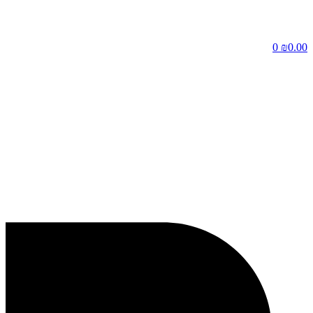
דלג
לתוכן
0
₪
0.00