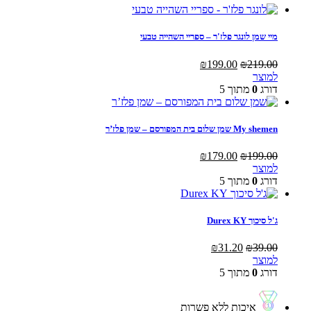
מיי שמן לונגר פלז'ר – ספריי השהייה טבעי
המחיר
המחיר
₪
199.00
₪
219.00
המקורי
הנוכחי
למוצר
היה:
הוא:
דורג
0
מתוך 5
₪199.00.
₪219.00.
My shemen שמן שלום בית המפורסם – שמן פלז’ר
המחיר
המחיר
₪
179.00
₪
199.00
המקורי
הנוכחי
למוצר
היה:
הוא:
דורג
0
מתוך 5
₪179.00.
₪199.00.
ג'ל סיכוך Durex KY
המחיר
המחיר
₪
31.20
₪
39.00
המקורי
הנוכחי
למוצר
היה:
הוא:
דורג
0
מתוך 5
₪31.20.
₪39.00.
איכות ללא פשרות