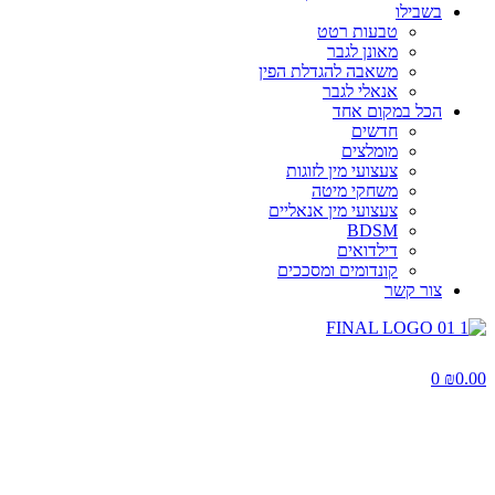
בשבילו
טבעות רטט
מאונן לגבר
משאבה להגדלת הפין
אנאלי לגבר
הכל במקום אחד
חדשים
מומלצים
צעצועי מין לזוגות
משחקי מיטה
צעצועי מין אנאליים
BDSM
דילדואים
קונדומים ומסככים
צור קשר
0
₪
0.00