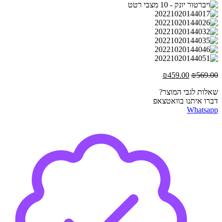
המחיר
המחיר
₪
459.00
₪
569.00
המקורי
הנוכחי
שאלות לגבי המוצר?
היה:
הוא:
דברו איתנו בוואטצאפ
₪459.00.
₪569.00.
Whatsapp