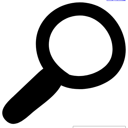
Search
...