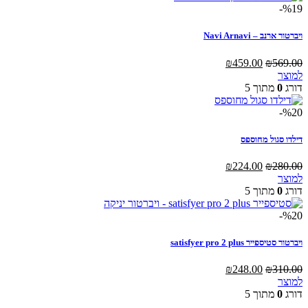
%19-
ויברטור ארנב – Navi Arnavi
המחיר
המחיר
₪
459.00
₪
569.00
למוצר
המקורי
הנוכחי
למוצר
זה
היה:
הוא:
דורג
0
מתוך 5
יש
₪569.00.
₪459.00.
מספר
%20-
סוגים.
ניתן
דילדו סגול מחוספס
לבחור
את
המחיר
המחיר
₪
224.00
₪
280.00
האפשרויות
המקורי
הנוכחי
למוצר
בעמוד
היה:
הוא:
דורג
0
מתוך 5
המוצר
₪224.00.
₪280.00.
%20-
ויברטור סטיספייר satisfyer pro 2 plus
המחיר
המחיר
₪
248.00
₪
310.00
המקורי
הנוכחי
למוצר
היה:
הוא:
דורג
0
מתוך 5
₪248.00.
₪310.00.