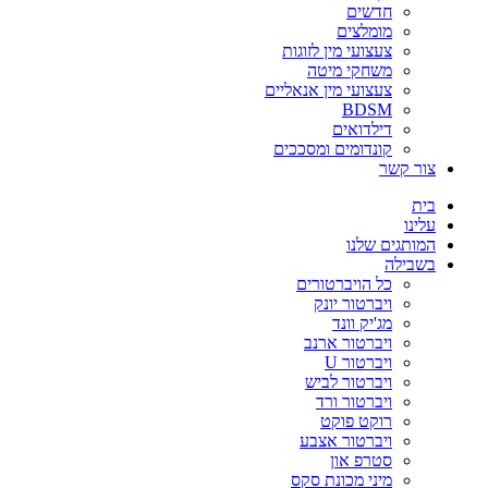
חדשים
מומלצים
צעצועי מין לזוגות
משחקי מיטה
צעצועי מין אנאליים
BDSM
דילדואים
קונדומים ומסככים
צור קשר
בית
עלינו
המותגים שלנו
בשבילה
כל הויברטורים
ויברטור יונק
מג'יק וונד
ויברטור ארנב
ויברטור U
ויברטור לביש
ויברטור ורד
רוקט פוקט
ויברטור אצבע
סטרפ און
מיני מכונת סקס