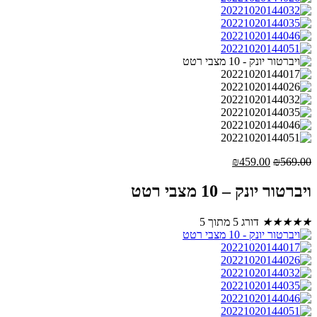
המחיר
המחיר
₪
459.00
₪
569.00
המקורי
הנוכחי
היה:
הוא:
ויברטור יונק – 10 מצבי רטט
₪459.00.
₪569.00.
★
★
★
★
★
דורג 5 מתוך 5