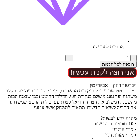
אחריות לחצי שנה
כמות
+
-
של
הוספה לסל הקניות
סטראפלס
אני רוצה לקנות עכשיו!
דילדו
חלומי
ויברטור ויונק – אביזרי מין
דילדו רוטט שנוגע בכל הנקודות החשובות, מגירוי הדגדגן בעוצמה ובקצב
משתנה ועד עונג מושלם בנקודת הג'י. הדילדו הרוטט (כמו שבטח הבנת
מהשם…) משלב את הצורה הריאליסטית עם יכולות הרטט שמשדרגות
את החוויה לשיאים חדשים. מתאים למשחק אישי או זוגי.
מה זה יודע לעשות?
• 10 תוכניות רטט שונות
• גירוי הדגדגן
• גירוי נקודת הג'י