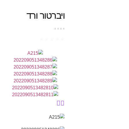
ויברטור ורד
★
★
★
★
★