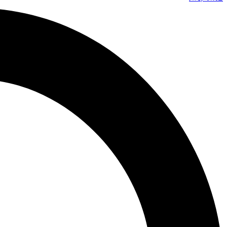
Search
...