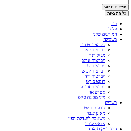
תוצאות חיפוש
כל התוצאות
בית
עלינו
המותגים שלנו
בשבילה
כל הויברטורים
ויברטור יונק
מג'יק וונד
ויברטור ארנב
ויברטור U
ויברטור לביש
ויברטור ורד
רוקט פוקט
ויברטור אצבע
סטרפ און
מיני מכונת סקס
בשבילו
טבעות רטט
מאונן לגבר
משאבה להגדלת הפין
אנאלי לגבר
הכל במקום אחד