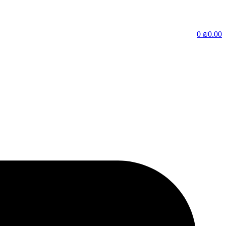
דלג
לתוכן
0
₪
0.00