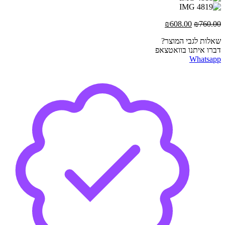
המחיר
המחיר
₪
608.00
₪
760.00
המקורי
הנוכחי
שאלות לגבי המוצר?
היה:
הוא:
דברו איתנו בוואטצאפ
₪608.00.
₪760.00.
Whatsapp