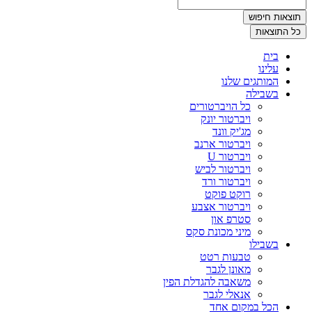
תוצאות חיפוש
כל התוצאות
בית
עלינו
המותגים שלנו
בשבילה
כל הויברטורים
ויברטור יונק
מג'יק וונד
ויברטור ארנב
ויברטור U
ויברטור לביש
ויברטור ורד
רוקט פוקט
ויברטור אצבע
סטרפ און
מיני מכונת סקס
בשבילו
טבעות רטט
מאונן לגבר
משאבה להגדלת הפין
אנאלי לגבר
הכל במקום אחד