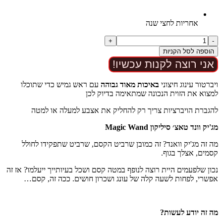
אחריות לחצי שנה
כמות
+
-
של
הוספה לסל הקניות
ערכת
אני רוצה לקנות עכשיו!
BDSM
למתחילים
ויברטור עינוג חיצוני
באיכות מאוד גבוהה
עם ראש גמיש כדי שתוכלו
למצוא את הזוית הנכונה שמתאימה בדיוק לכן
להגברת הויברציות צריך רק להחליק את אצבע למעלה או למטה
מג'יק וונד טאצ׳ סיליקון Magic Wand
מה זה מג'יק וואנד? זה כמובן שרביט הקסם, שרביט שתפקידו לחולל
קסמים, אצלך בגוף.
נכון שלפעמים היית רוצה לנופף במטה קסם ושכל בעיותייך ייעלמו? אז זה
אפשרי, לפחות לשעה קלה של עונג ושכרון חושים. ככה זה, קסם…
מה זה יודע לעשות?