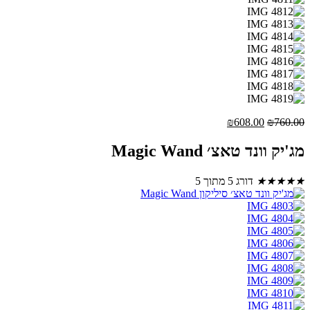
המחיר
המחיר
₪
608.00
₪
760.00
המקורי
הנוכחי
היה:
הוא:
מג'יק וונד טאצ׳ Magic Wand
₪608.00.
₪760.00.
★
★
★
★
★
דורג 5 מתוך 5