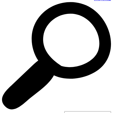
Search
...