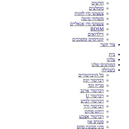
חדשים
מומלצים
צעצועי מין לזוגות
משחקי מיטה
צעצועי מין אנאליים
BDSM
דילדואים
קונדומים ומסככים
צור קשר
בית
עלינו
המותגים שלנו
בשבילה
כל הויברטורים
ויברטור יונק
מג'יק וונד
ויברטור ארנב
ויברטור U
ויברטור לביש
ויברטור ורד
רוקט פוקט
ויברטור אצבע
סטרפ און
מיני מכונת סקס