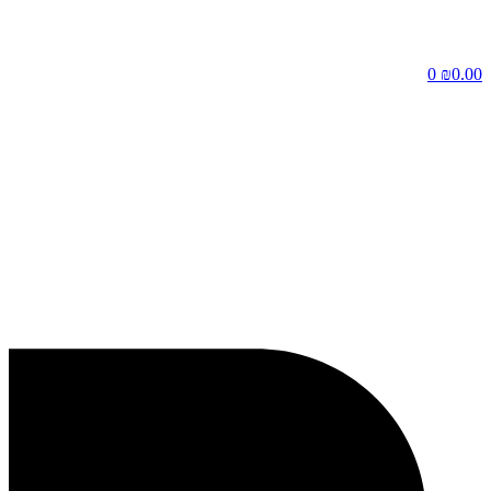
דלג
לתוכן
0
₪
0.00