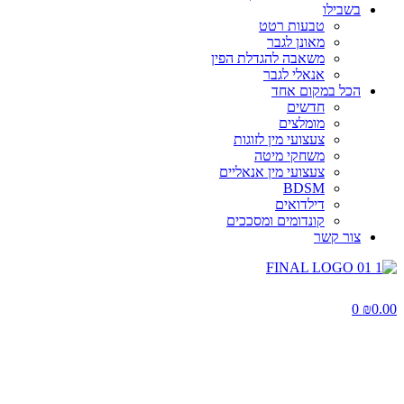
בשבילו
טבעות רטט
מאונן לגבר
משאבה להגדלת הפין
אנאלי לגבר
הכל במקום אחד
חדשים
מומלצים
צעצועי מין לזוגות
משחקי מיטה
צעצועי מין אנאליים
BDSM
דילדואים
קונדומים ומסככים
צור קשר
0
₪
0.00