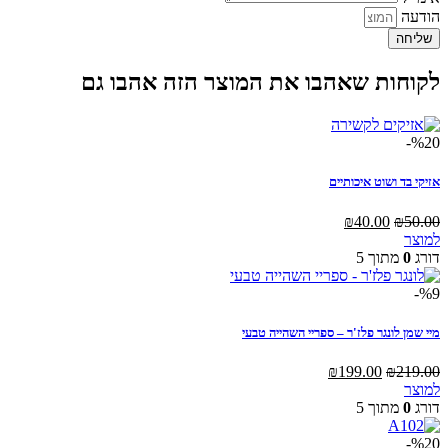
הודעה
שליחה
לקוחות שאהבו את המוצר הזה אהבו גם
%20-
אזיקי בד ושוט איכותיים
המחיר
המחיר
₪
40.00
₪
50.00
המקורי
הנוכחי
למוצר
היה:
הוא:
דורג
0
מתוך 5
₪40.00.
₪50.00.
%9-
מיי שמן לונגר פלז'ר – ספריי השהייה טבעי
המחיר
המחיר
₪
199.00
₪
219.00
המקורי
הנוכחי
למוצר
היה:
הוא:
דורג
0
מתוך 5
₪199.00.
₪219.00.
%20-