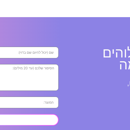
והים
ה