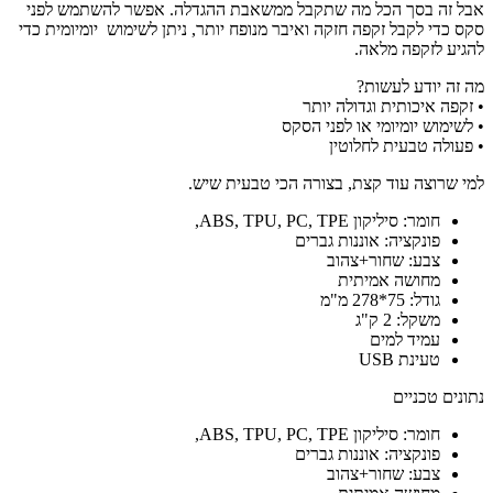
3
אבל זה בסך הכל מה שתקבל ממשאבת ההגדלה. אפשר להשתמש לפני
רמות
סקס כדי לקבל זקפה חזקה ואיבר מנופח יותר, ניתן לשימוש יומיומית כדי
עוצמה
להגיע לזקפה מלאה.
מה זה יודע לעשות?
• זקפה איכותית וגדולה יותר
• לשימוש יומיומי או לפני הסקס
• פעולה טבעית לחלוטין
למי שרוצה עוד קצת, בצורה הכי טבעית שיש.
חומר: סיליקון ABS, TPU, PC, TPE,
פונקציה: אוננות גברים
צבע: שחור+צהוב
מחושה אמיתית
גודל: 75*278 מ"מ
משקל: 2 ק"ג
עמיד למים
טעינת USB
נתונים טכניים
חומר: סיליקון ABS, TPU, PC, TPE,
פונקציה: אוננות גברים
צבע: שחור+צהוב