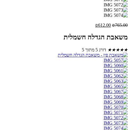
המחיר
המחיר
₪
612.00
₪
765.00
המקורי
הנוכחי
היה:
הוא:
משאבת הגדלה חשמלית
₪612.00.
₪765.00.
★
★
★
★
★
דורג 5 מתוך 5