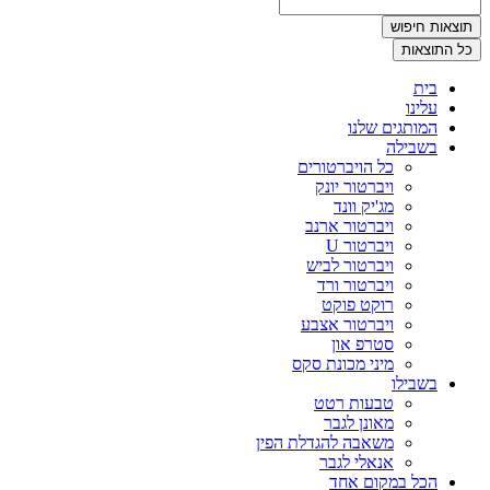
תוצאות חיפוש
כל התוצאות
בית
עלינו
המותגים שלנו
בשבילה
כל הויברטורים
ויברטור יונק
מג'יק וונד
ויברטור ארנב
ויברטור U
ויברטור לביש
ויברטור ורד
רוקט פוקט
ויברטור אצבע
סטרפ און
מיני מכונת סקס
בשבילו
טבעות רטט
מאונן לגבר
משאבה להגדלת הפין
אנאלי לגבר
הכל במקום אחד