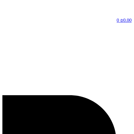
דלג
לתוכן
0
₪
0.00