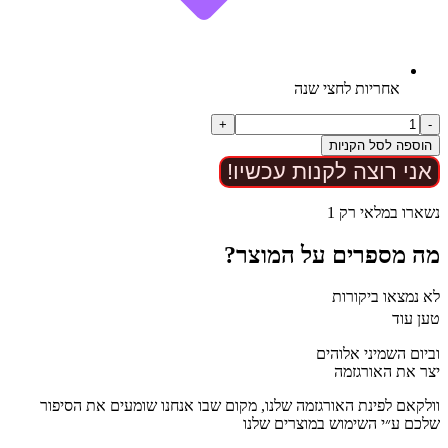
אחריות לחצי שנה
כמות
+
-
של
הוספה לסל הקניות
כוס
אני רוצה לקנות עכשיו!
אוננות
לגברים
10
נשארו במלאי רק 1
מצבים
3
מה מספרים על המוצר?
רמות
עוצמה
לא נמצאו ביקורות
טען עוד
וביום השמיני אלוהים
יצר את האורגזמה
וולקאם לפינת האורגזמה שלנו, מקום שבו אנחנו שומעים את הסיפור
שלכם ע״י השימוש במוצרים שלנו