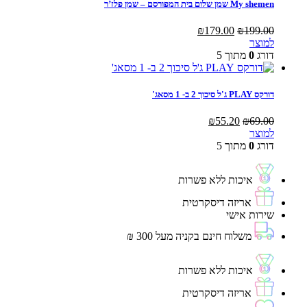
My shemen שמן שלום בית המפורסם – שמן פלז’ר
המחיר
המחיר
₪
179.00
₪
199.00
המקורי
הנוכחי
למוצר
היה:
הוא:
דורג
0
מתוך 5
₪179.00.
₪199.00.
דורקס PLAY ג'ל סיכוך 2 ב- 1 מסאג'
המחיר
המחיר
₪
55.20
₪
69.00
המקורי
הנוכחי
למוצר
היה:
הוא:
דורג
0
מתוך 5
₪55.20.
₪69.00.
איכות ללא פשרות
אריזה דיסקרטית
שירות אישי
משלוח חינם בקניה מעל 300 ₪
איכות ללא פשרות
אריזה דיסקרטית