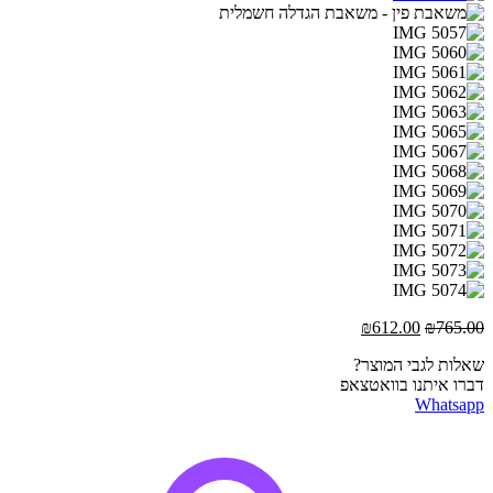
המחיר
המחיר
₪
612.00
₪
765.00
המקורי
הנוכחי
שאלות לגבי המוצר?
היה:
הוא:
דברו איתנו בוואטצאפ
₪612.00.
₪765.00.
Whatsapp