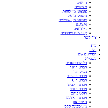
חדשים
מומלצים
צעצועי מין לזוגות
משחקי מיטה
צעצועי מין אנאליים
BDSM
דילדואים
קונדומים ומסככים
צור קשר
בית
עלינו
המותגים שלנו
בשבילה
כל הויברטורים
ויברטור יונק
מג'יק וונד
ויברטור ארנב
ויברטור U
ויברטור לביש
ויברטור ורד
רוקט פוקט
ויברטור אצבע
סטרפ און
מיני מכונת סקס