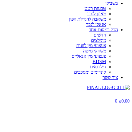
בשבילו
טבעות רטט
מאונן לגבר
משאבה להגדלת הפין
אנאלי לגבר
הכל במקום אחד
חדשים
מומלצים
צעצועי מין לזוגות
משחקי מיטה
צעצועי מין אנאליים
BDSM
דילדואים
קונדומים ומסככים
צור קשר
0
₪
0.00