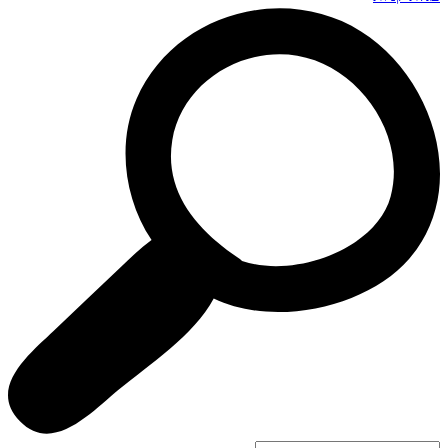
Search
...