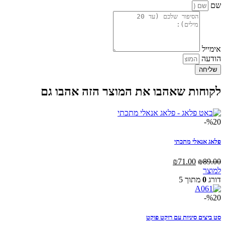
שם
אימייל
הודעה
שליחה
לקוחות שאהבו את המוצר הזה אהבו גם
%20-
פלאג אנאלי מתכתי
המחיר
המחיר
₪
71.00
₪
89.00
המקורי
הנוכחי
למוצר
היה:
הוא:
דורג
0
מתוך 5
₪71.00.
₪89.00.
%20-
סט ביצים סיניות עם רוקט פוקט