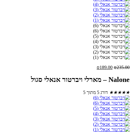
המחיר
המחיר
₪
189.00
₪
235.00
המקורי
הנוכחי
היה:
הוא:
Nalone – מארלי ויברטור אנאלי סגול
₪189.00.
₪235.00.
★
★
★
★
★
דורג 5 מתוך 5