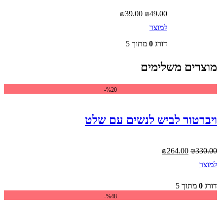
המחיר
המחיר
₪
39.00
₪
49.00
המקורי
הנוכחי
למוצר
למוצר
היה:
הוא:
זה
₪39.00.
₪49.00.
דורג
0
מתוך 5
יש
מספר
סוגים.
מוצרים משלימים
ניתן
לבחור
את
%20-
האפשרויות
בעמוד
המוצר
ויברטור לביש לנשים עם שלט
המחיר
המחיר
₪
264.00
₪
330.00
המקורי
הנוכחי
למוצר
היה:
הוא:
₪264.00.
₪330.00.
דורג
0
מתוך 5
%48-