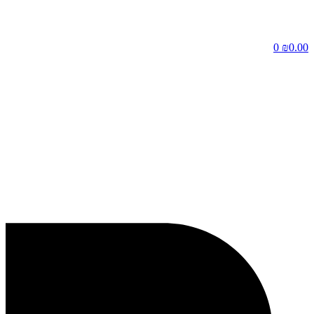
דלג
לתוכן
0
₪
0.00