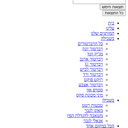
תוצאות חיפוש
כל התוצאות
בית
עלינו
המותגים שלנו
בשבילה
כל הויברטורים
ויברטור יונק
מג'יק וונד
ויברטור ארנב
ויברטור U
ויברטור לביש
ויברטור ורד
רוקט פוקט
ויברטור אצבע
סטרפ און
מיני מכונת סקס
בשבילו
טבעות רטט
מאונן לגבר
משאבה להגדלת הפין
אנאלי לגבר
הכל במקום אחד