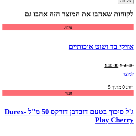
שליחה
לקוחות שאהבו את המוצר הזה אהבו גם
%20-
אזיקי בד ושוט איכותיים
המחיר
המחיר
₪
40.00
₪
50.00
המקורי
הנוכחי
למוצר
היה:
הוא:
₪40.00.
₪50.00.
דורג
0
מתוך 5
%20-
ג'ל סיכוך בטעם דובדבן דורקס 50 מ"ל -Durex
Play Cherry