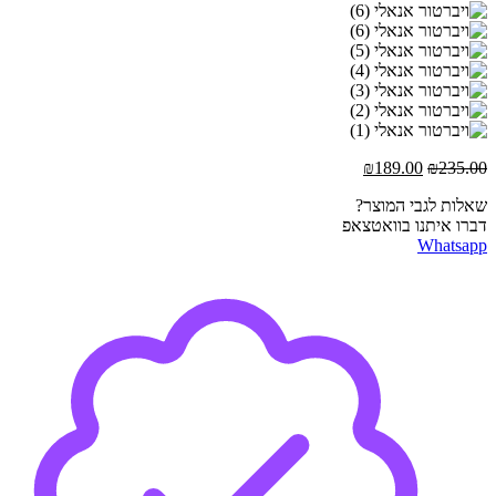
המחיר
המחיר
₪
189.00
₪
235.00
המקורי
הנוכחי
שאלות לגבי המוצר?
היה:
הוא:
דברו איתנו בוואטצאפ
₪189.00.
₪235.00.
Whatsapp