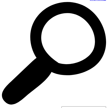
Search
...