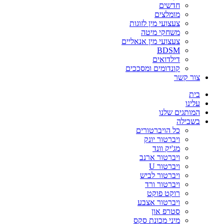
חדשים
מומלצים
צעצועי מין לזוגות
משחקי מיטה
צעצועי מין אנאליים
BDSM
דילדואים
קונדומים ומסככים
צור קשר
בית
עלינו
המותגים שלנו
בשבילה
כל הויברטורים
ויברטור יונק
מג'יק וונד
ויברטור ארנב
ויברטור U
ויברטור לביש
ויברטור ורד
רוקט פוקט
ויברטור אצבע
סטרפ און
מיני מכונת סקס