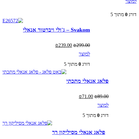
למוצר
למוצר
היה:
הוא:
זה
₪39.00.
₪49.00.
יש
דורג
0
מתוך 5
מספר
סוגים.
ניתן
Svakom – ג'ולי ויברטור אנאלי
לבחור
את
המחיר
המחיר
₪
239.00
₪
299.00
האפשרויות
המקורי
הנוכחי
בעמוד
למוצר
היה:
הוא:
המוצר
₪239.00.
₪299.00.
דורג
0
מתוך 5
פלאג אנאלי מתכתי
המחיר
המחיר
₪
71.00
₪
89.00
המקורי
הנוכחי
למוצר
היה:
הוא:
₪71.00.
₪89.00.
דורג
0
מתוך 5
פלאג אנאלי מסיליקון רך