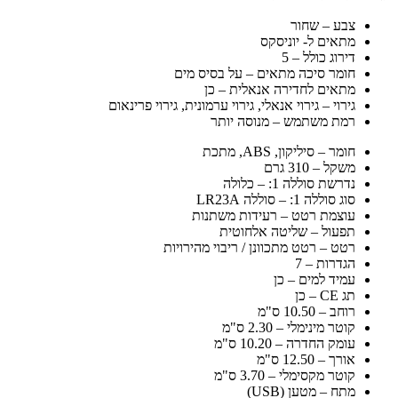
צבע – שחור
מתאים ל- יוניסקס
דירוג כולל – 5
חומר סיכה מתאים – על בסיס מים
מתאים לחדירה אנאלית – כן
גירוי – גירוי אנאלי, גירוי ערמונית, גירוי פרינאום
רמת משתמש – מנוסה יותר
חומר – סיליקון, ABS, מתכת
משקל – 310 גרם
נדרשת סוללה 1: – כלולה
סוג סוללה 1: – סוללה LR23A
עוצמת רטט – רעידות משתנות
תפעול – שליטה אלחוטית
רטט – רטט מתכוונן / ריבוי מהירויות
הגדרות – 7
עמיד למים – כן
תג CE – כן
רוחב – 10.50 ס"מ
קוטר מינימלי – 2.30 ס"מ
עומק החדרה – 10.20 ס"מ
אורך – 12.50 ס"מ
קוטר מקסימלי – 3.70 ס"מ
מתח – מטען (USB)