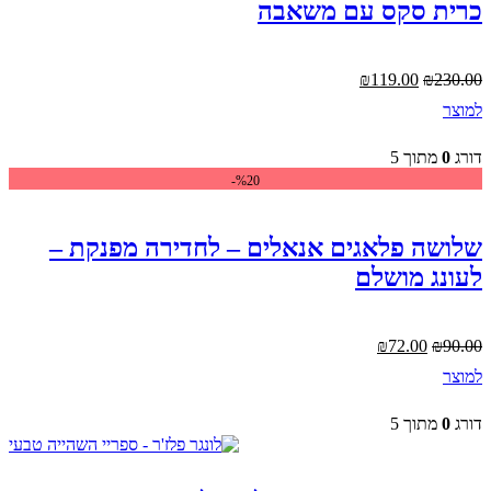
כרית סקס עם משאבה
המחיר
המחיר
₪
119.00
₪
230.00
המקורי
הנוכחי
למוצר
היה:
הוא:
₪119.00.
₪230.00.
דורג
0
מתוך 5
%20-
שלושה פלאגים אנאלים – לחדירה מפנקת –
לעונג מושלם
המחיר
המחיר
₪
72.00
₪
90.00
המקורי
הנוכחי
למוצר
היה:
הוא:
₪72.00.
₪90.00.
דורג
0
מתוך 5