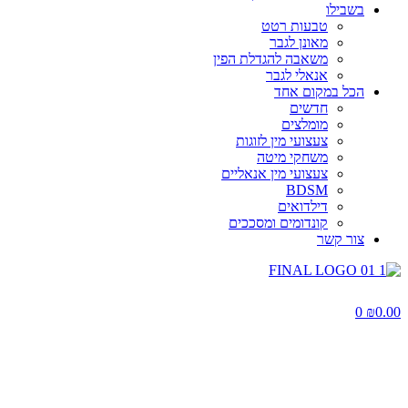
בשבילו
טבעות רטט
מאונן לגבר
משאבה להגדלת הפין
אנאלי לגבר
הכל במקום אחד
חדשים
מומלצים
צעצועי מין לזוגות
משחקי מיטה
צעצועי מין אנאליים
BDSM
דילדואים
קונדומים ומסככים
צור קשר
0
₪
0.00