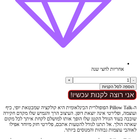
אחריות לחצי שנה
כמות
+
-
של
הוספה לסל הקניות
כוס
אני רוצה לקנות עכשיו!
אוננות
לגברים
10
ה-Pillow Talk הפופולרית הבינלאומית היא קולקציה שמבטאת יופי, כיף
מצבים
ועוצמה, ופלירטי אינה יוצאת דופן. העיצוב הרך והגמיש שלו מקדם חקירה
3
שובבה בעוד הגודל הקטן שלו הופך אותו למושלם לקחת איתך לכל מקום
רמות
שאתה הולך. אל תתנו לגודל להטעות אתכם, פלירטי חזק מיוחד אפילו
עוצמה
לאוהבי עוצמות גבוהות והמנוסים ביותר.