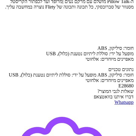
ה-Pillow Talk מושלם עם מרקם נעים ןמרופד ועד לכפתור הקריסטל
מסנוור של סברובסקי, כל תכונה ותכונה של Flirty נוצרה במחשבה עליך.
חומר: סיליקון, ABS
מופעל על ידי: סוללת ליתיום נטענת (כלול), USB
מאפיינים מיוחדים: אלחוטי
נתונים טכניים
חומר: סיליקון, ABS מופעל על ידי: סוללת ליתיום נטענת (כלול), USB
מאפיינים מיוחדים: אלחוטי
E28680
שאלות לגבי המוצר?
דברו איתנו בוואטצאפ
Whatsapp