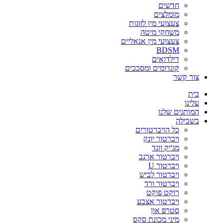
חדשים
מומלצים
צעצועי מין לזוגות
משחקי מיטה
צעצועי מין אנאליים
BDSM
דילדואים
קונדומים ומסככים
צור קשר
בית
עלינו
המותגים שלנו
בשבילה
כל הויברטורים
ויברטור יונק
מג'יק וונד
ויברטור ארנב
ויברטור U
ויברטור לביש
ויברטור ורד
רוקט פוקט
ויברטור אצבע
סטרפ און
מיני מכונת סקס