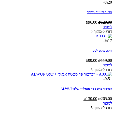
%20-
טבעת רוטטת משהה
המחיר
המחיר
₪
96.00
₪
120.00
המקורי
הנוכחי
למוצר
היה:
הוא:
דורג
0
מתוך 5
₪96.00.
₪120.00.
%17-
רוקט פוקט לכיס
המחיר
המחיר
₪
99.00
₪
119.00
למוצר
המקורי
הנוכחי
למוצר
זה
היה:
הוא:
דורג
0
מתוך 5
יש
₪119.00.
₪99.00.
מספר
%51-
סוגים.
ניתן
ויברטור פרוסטטה אנאלי + שלט ALWUP
לבחור
את
המחיר
המחיר
₪
130.00
₪
265.00
האפשרויות
המקורי
הנוכחי
למוצר
בעמוד
היה:
הוא:
דורג
0
מתוך 5
המוצר
₪130.00.
₪265.00.