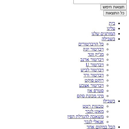
תוצאות חיפוש
כל התוצאות
בית
עלינו
המותגים שלנו
בשבילה
כל הויברטורים
ויברטור יונק
מג'יק וונד
ויברטור ארנב
ויברטור U
ויברטור לביש
ויברטור ורד
רוקט פוקט
ויברטור אצבע
סטרפ און
מיני מכונת סקס
בשבילו
טבעות רטט
מאונן לגבר
משאבה להגדלת הפין
אנאלי לגבר
הכל במקום אחד