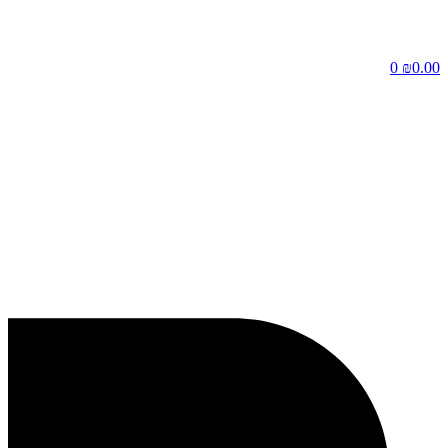
דלג
לתוכן
0
₪
0.00