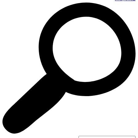
Search
...