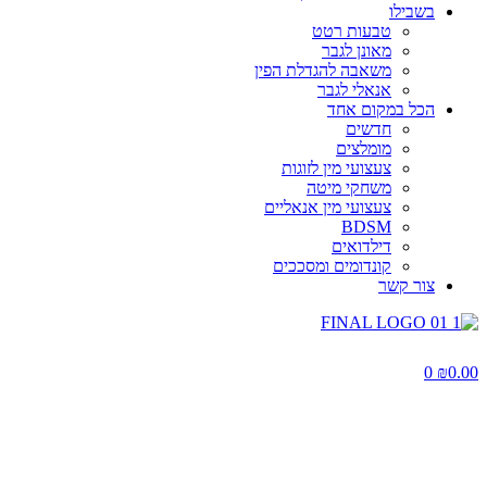
בשבילו
טבעות רטט
מאונן לגבר
משאבה להגדלת הפין
אנאלי לגבר
הכל במקום אחד
חדשים
מומלצים
צעצועי מין לזוגות
משחקי מיטה
צעצועי מין אנאליים
BDSM
דילדואים
קונדומים ומסככים
צור קשר
0
₪
0.00