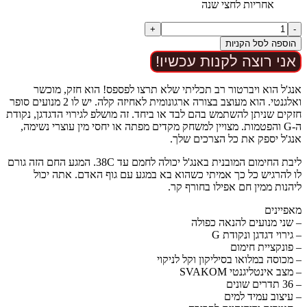
אחריות לחצי שנה
כמות
+
-
של
הוספה לסל הקניות
מג'יק
אני רוצה לקנות עכשיו!
וונד
HOT
PINK
אנג'ל הוא ויברטור רב תכליתי שלא תרצו לפספס! הוא חזק, מוכשר
ואלגנטי. הוא מעוצב בצורה ארגונומית לאחיזה קלה. יש לו 2 מנועים סופר
חזקים שניתן להשתמש בהם לבד או ביחד. זה מושלפ לגירוי הדגדגן, נקודת
ה-G והפטמות. מצויין למשחק מקדים מפתה או יחסי מין עוצרי נשימה,
אנג'ל יספק את כל הצרכים שלך.
ליבת החימום המובנית באנג'ל יכולה לחמם עד 38C. המגע החם הזה גורם
לו להרגיש כל כך אמיתי כשהוא בא במגע עם גוף האדם. אתה יכול
ליהנות ממין חם אפילו בחורף קר.
מאפיינים
– שני מנועים להנאה כפולה
– גירוי דגדגן ונקודת G
– פונקציית חימום
– מכוסה במלואו בסיליקון וקל לניקוי
– מצב אינטליגנטי SVAKOM
– 36 תדרים שונים
– עיצוב עמיד למים