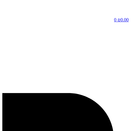
דלג
לתוכן
0
₪
0.00