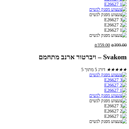
המחיר
המחיר
₪
359.00
₪
399.00
המקורי
הנוכחי
היה:
הוא:
Svakom – ויברטור ארנב מתחמם
₪359.00.
₪399.00.
★
★
★
★
★
דורג 5 מתוך 5