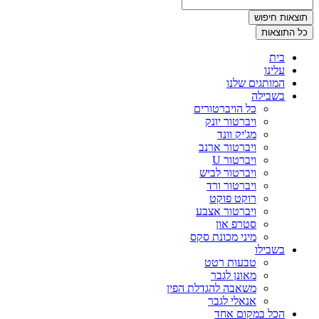
תוצאות חיפוש
כל התוצאות
בית
עלינו
המותגים שלנו
בשבילה
כל הויברטורים
ויברטור יונק
מג'יק וונד
ויברטור ארנב
ויברטור U
ויברטור לביש
ויברטור ורד
רוקט פוקט
ויברטור אצבע
סטרפ און
מיני מכונת סקס
בשבילו
טבעות רטט
מאונן לגבר
משאבה להגדלת הפין
אנאלי לגבר
הכל במקום אחד