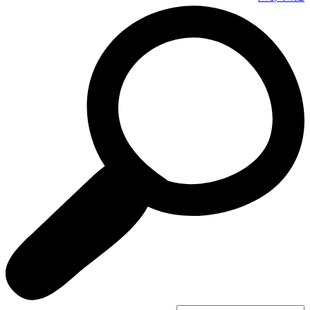
Search
...