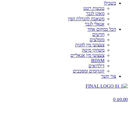
בשבילו
טבעות רטט
מאונן לגבר
משאבה להגדלת הפין
אנאלי לגבר
הכל במקום אחד
חדשים
מומלצים
צעצועי מין לזוגות
משחקי מיטה
צעצועי מין אנאליים
BDSM
דילדואים
קונדומים ומסככים
צור קשר
0
₪
0.00