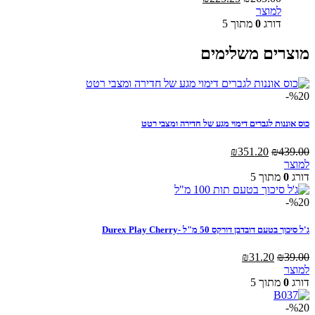
למוצר
המקורי
הנוכחי
למוצר
זה
היה:
הוא:
דורג
0
מתוך 5
יש
₪265.00.
₪225.25.
מספר
מוצרים משלימים
סוגים.
ניתן
לבחור
%20-
את
האפשרויות
כוס אוננות לגברים דימוי מגע של חדירה ומצבי רטט
בעמוד
המוצר
המחיר
המחיר
₪
351.20
₪
439.00
המקורי
הנוכחי
למוצר
היה:
הוא:
דורג
0
מתוך 5
₪351.20.
₪439.00.
%20-
ג'ל סיכוך בטעם דובדבן דורקס 50 מ"ל -Durex Play Cherry
המחיר
המחיר
₪
31.20
₪
39.00
המקורי
הנוכחי
למוצר
היה:
הוא:
דורג
0
מתוך 5
₪31.20.
₪39.00.
%20-