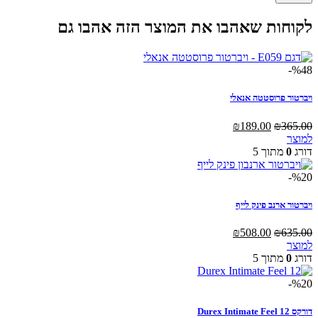
לקוחות שאהבו את המוצר הזה אהבו גם
%48-
ויברטור פרוסטטה אנאלי
המחיר
המחיר
₪
189.00
₪
365.00
המקורי
הנוכחי
למוצר
היה:
הוא:
דורג
0
מתוך 5
₪189.00.
₪365.00.
%20-
ויברטור ארנב פינק לייף
המחיר
המחיר
₪
508.00
₪
635.00
המקורי
הנוכחי
למוצר
היה:
הוא:
דורג
0
מתוך 5
₪508.00.
₪635.00.
%20-
דורקס Durex Intimate Feel 12