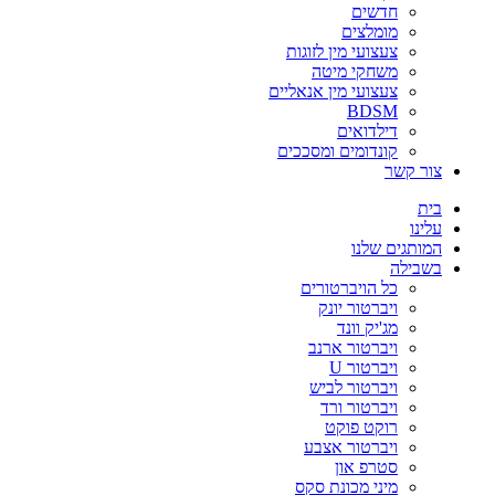
חדשים
מומלצים
צעצועי מין לזוגות
משחקי מיטה
צעצועי מין אנאליים
BDSM
דילדואים
קונדומים ומסככים
צור קשר
בית
עלינו
המותגים שלנו
בשבילה
כל הויברטורים
ויברטור יונק
מג'יק וונד
ויברטור ארנב
ויברטור U
ויברטור לביש
ויברטור ורד
רוקט פוקט
ויברטור אצבע
סטרפ און
מיני מכונת סקס