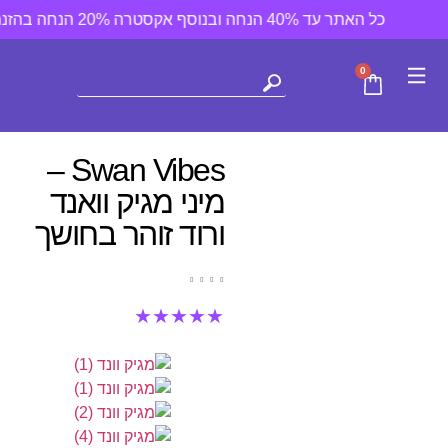
כל האתר עד 40% הנחה ובנוסף אקסטרה 20% הנחה בהזנת קוד קופן off20 במעמד הקניה ✪ משלוח חינם ברכישה מעל 300 ₪
0
Swan Vibes –
מיני מגיק וואנד
ורוד זוהר בחושך
★
★
★
★
★