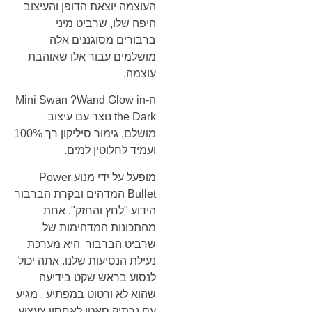
העוצמה יוצאת הדופן והעיצוב
היפה שלו, שרביט מיני
ברבורים מסוגננים אלה
מושלמים עבור אלו שאוהבת
עוצמה,
ה-Mini Swan ?Wand Glow in
the Dark נוצר עם עיצוב
מושלם, גימור סיליקון רך 100%
ועמיד לחלוטין למים.
מופעל על ידי מנוע Power
Bullet המדהים ובקרת הברבור
הידוע "לחץ והחזק". אחת
מהתכונות המדהימות של
שרביט הברבור היא מערכת
נעילת הנסיעות שלנו. אתה יכול
לנסוע בראש שקט בידיעה
שהוא לא ורטוט במפתיע . מגיע
עם נרתיק סאטן לאחסון צעצוע