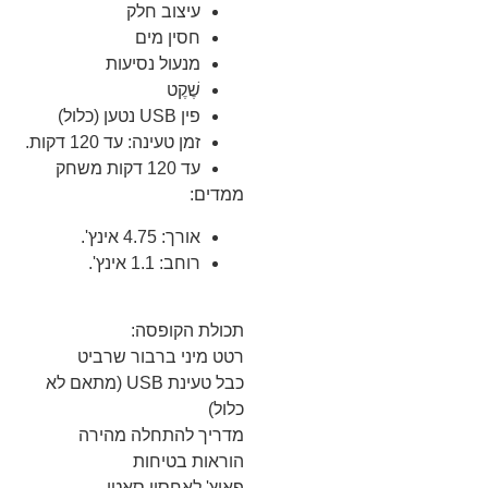
עיצוב חלק
חסין מים
מנעול נסיעות
שֶׁקֶט
פין USB נטען (כלול)
זמן טעינה: עד 120 דקות.
עד 120 דקות משחק
ממדים:
אורך: 4.75 אינץ'.
רוחב: 1.1 אינץ'.
תכולת הקופסה:
רטט מיני ברבור שרביט
כבל טעינת USB (מתאם לא
כלול)
מדריך להתחלה מהירה
הוראות בטיחות
פאוץ' לאחסון סאטן